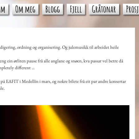
im
Om meg
Blogg
Fjell
Gråtonar
Prosj
digering, ordning og organisering. Og julemusikk til arbeidet heile 
eng ein ørliten pause frå alle anglane og snøen, kva passar vel betre då 
letely different ...
på EAFIT i Medellín i mars, og nokre bilete frå eit par andre konsertar 
le.