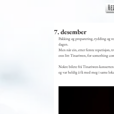
He
7. desember
Pakking og preparering, rydding og re
dagen.
Men når ein, etter femte repetisjon, tr
enn litt Tinariwen, for something comp
Nokre bilete frå Tinariwen-konserten 
eg var heldig å få med meg i same loka