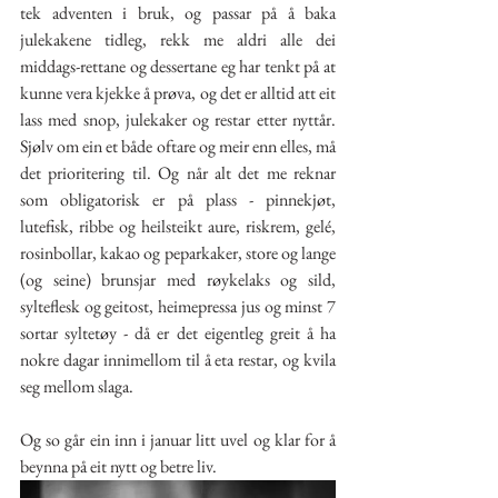
tek adventen i bruk, og passar på å baka 
julekakene tidleg, rekk me aldri alle dei 
middags-rettane og dessertane eg har tenkt på at 
kunne vera kjekke å prøva, og det er alltid att eit 
lass med snop, julekaker og restar etter nyttår. 
Sjølv om ein et både oftare og meir enn elles, må 
det prioritering til. Og når alt det me reknar 
som obligatorisk er på plass - pinnekjøt, 
lutefisk, ribbe og heilsteikt aure, riskrem, gelé, 
rosinbollar, kakao og peparkaker, store og lange 
(og seine) brunsjar med røykelaks og sild, 
sylteflesk og geitost, heimepressa jus og minst 7 
sortar syltetøy - då er det eigentleg greit å ha 
nokre dagar innimellom til å eta restar, og kvila 
seg mellom slaga. 
Og so går ein inn i januar litt uvel og klar for å 
beynna på eit nytt og betre liv.