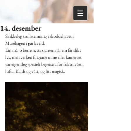
14. desember
Skikkeleg trollstemning i skoddehavet i 
Muséhagen i går kveld. 
Ein må jo berre nytta sjansen når ein får slikt 
lys, men verken fingrane mine eller kameraet 
var eigentleg spesielt begeistra for fuktnivået i 
lufta. Kaldt og vått, og litt magisk.